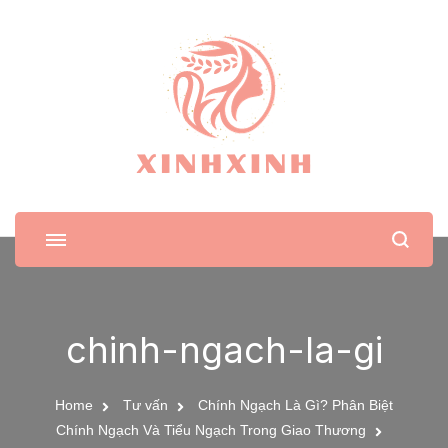
XinhXinh
Trang tin tức cho phái đẹp
chinh-ngach-la-gi
Home
Tư vấn
Chính Ngạch Là Gì? Phân Biệt
Chính Ngạch Và Tiểu Ngạch Trong Giao Thương