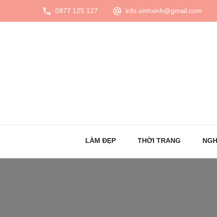
0977 125 127
info.xinhxinh@gmail.com
LÀM ĐẸP
THỜI TRANG
NGH