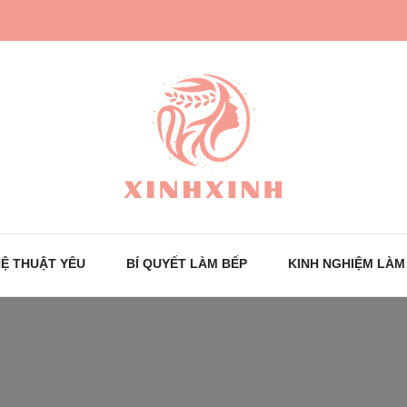
Trang tin tức cho phái đẹp
XinhXinh
Ệ THUẬT YÊU
BÍ QUYẾT LÀM BẾP
KINH NGHIỆM LÀM