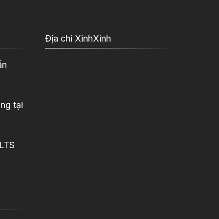
Địa chỉ XinhXinh
ấn
ng tại
ELTS