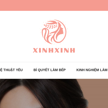
XinhXinh
Trang tin tức cho phái đẹp
Ệ THUẬT YÊU
BÍ QUYẾT LÀM BẾP
KINH NGHIỆM LÀM