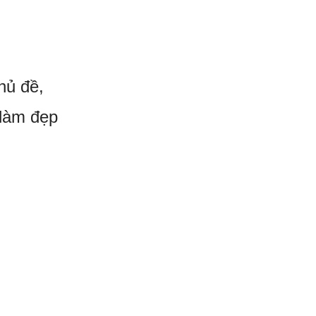
hủ đề,
 làm đẹp