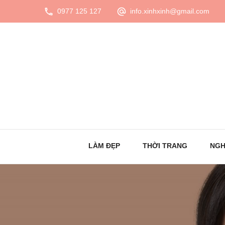
0977 125 127
info.xinhxinh@gmail.com
LÀM ĐẸP
THỜI TRANG
NGH