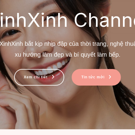
inhXinh Chann
inhXinh bắt kịp nhịp đập của thời trang, nghệ thu
xu hướng làm đẹp và bí quyết làm bếp.
Xem chi tiết
Tin tức mới