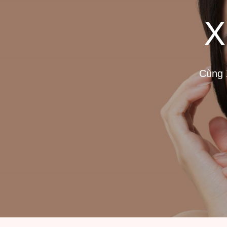
X
Cùng X