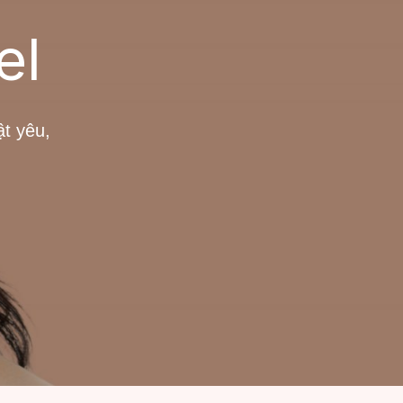
el
ật yêu,