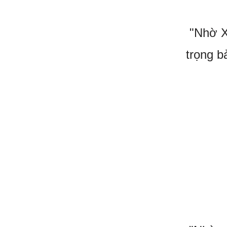
"Nhờ X
trọng b