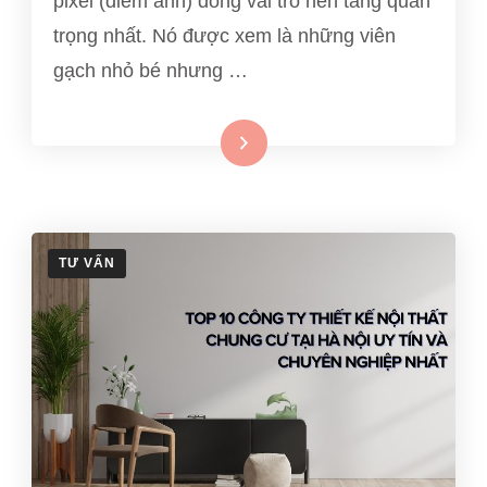
pixel (điểm ảnh) đóng vai trò nền tảng quan
trọng nhất. Nó được xem là những viên
gạch nhỏ bé nhưng …
Xem thêm
TƯ VẤN