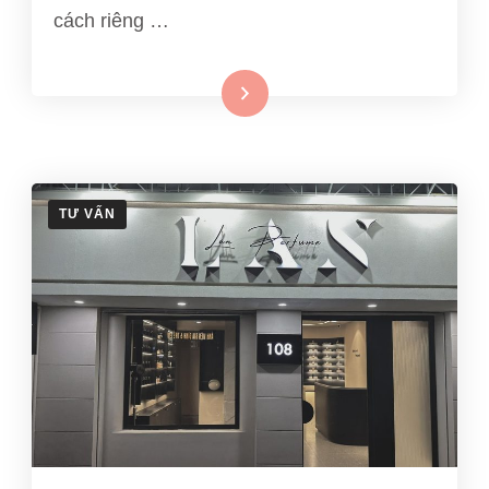
cách riêng …
Xem thêm
TƯ VẤN