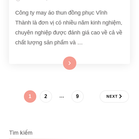
Công ty may áo thun đồng phục Vĩnh
Thành là đơn vị có nhiều năm kinh nghiệm,
chuyên nghiệp được đánh giá cao về cả về
chất lượng sản phẩm và …
Xem thêm
Posts
…
PAGE
PAGE
PAGE
1
2
9
NEXT
navigation
Tìm kiếm