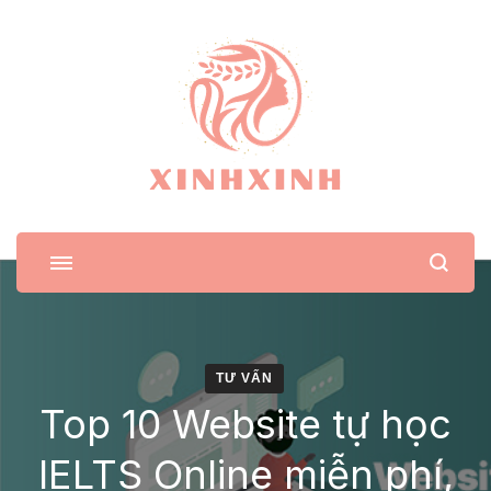
XinhXinh
Trang tin tức cho phái đẹp
TƯ VẤN
Top 10 Website tự học
IELTS Online miễn phí,