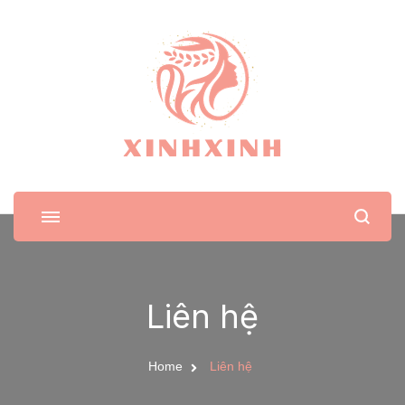
XinhXinh
Trang tin tức cho phái đẹp
Liên hệ
Home
Liên hệ