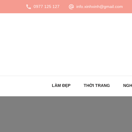
0977 125 127
info.xinhxinh@gmail.com
LÀM ĐẸP
THỜI TRANG
NGH