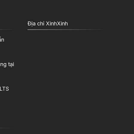
Địa chỉ XinhXinh
ấn
ng tại
ELTS