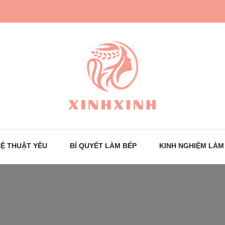
Trang tin tức cho phái đẹp
XinhXinh
Ệ THUẬT YÊU
BÍ QUYẾT LÀM BẾP
KINH NGHIỆM LÀM