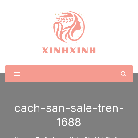
XinhXinh
Trang tin tức cho phái đẹp
cach-san-sale-tren-
1688