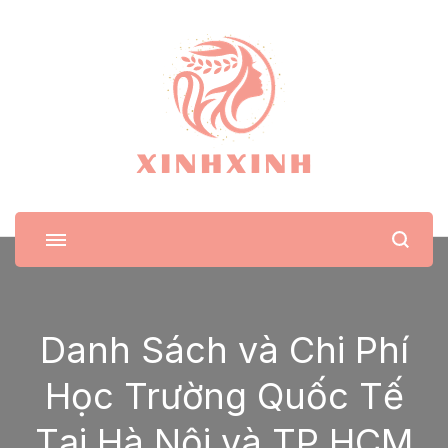
XinhXinh
Trang tin tức cho phái đẹp
Danh Sách và Chi Phí
Học Trường Quốc Tế
Tại Hà Nội và TP HCM