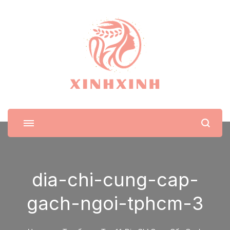
XinhXinh
Trang tin tức cho phái đẹp
dia-chi-cung-cap-
gach-ngoi-tphcm-3