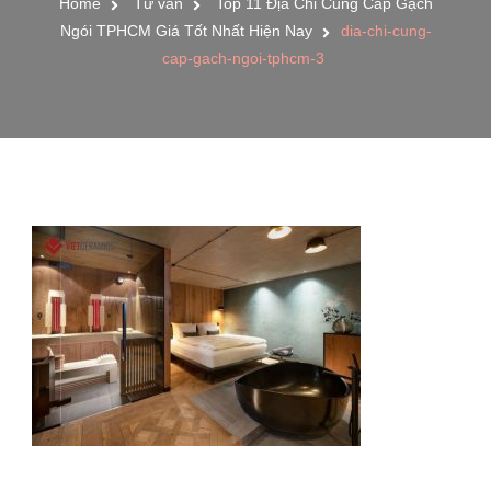
Home
Tư vấn
Top 11 Địa Chỉ Cung Cấp Gạch
Ngói TPHCM Giá Tốt Nhất Hiện Nay
dia-chi-cung-
cap-gach-ngoi-tphcm-3