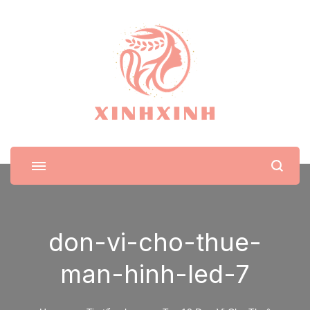
XinhXinh
Trang tin tức cho phái đẹp
don-vi-cho-thue-
man-hinh-led-7