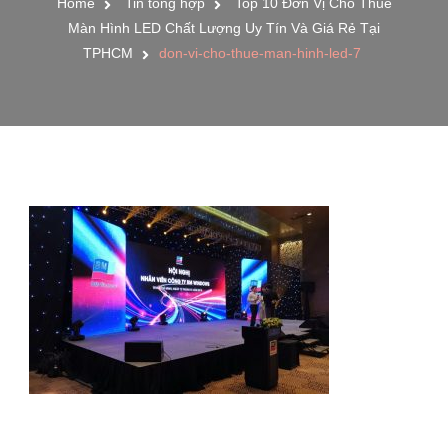
Home
Tin tổng hợp
Top 10 Đơn Vị Cho Thuê
Màn Hình LED Chất Lượng Uy Tín Và Giá Rẻ Tại
TPHCM
don-vi-cho-thue-man-hinh-led-7