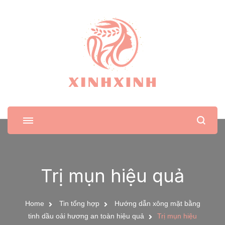
XinhXinh
Trang tin tức cho phái đẹp
Trị mụn hiệu quả
Home
Tin tổng hợp
Hướng dẫn xông mặt bằng
tinh dầu oải hương an toàn hiệu quả
Trị mụn hiệu