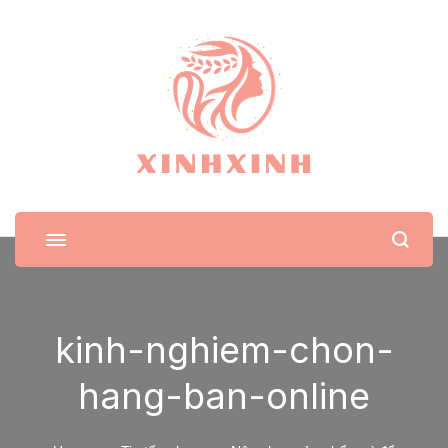
XinhXinh
Trang tin tức cho phái đẹp
kinh-nghiem-chon-
hang-ban-online