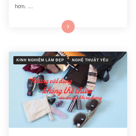
hơn. …
Xem thêm
KINH NGHIỆM LÀM ĐẸP
NGHỆ THUẬT YÊU