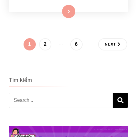
Xem thêm
Posts
…
PAGE
PAGE
PAGE
1
2
6
NEXT
navigation
Tìm kiếm
Search
for: