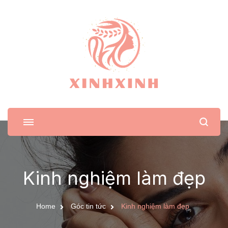
XinhXinh
Trang tin tức cho phái đẹp
Kinh nghiệm làm đẹp
Home
Góc tin tức
Kinh nghiệm làm đẹp