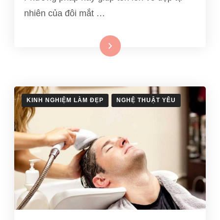
nhiên của đôi mắt …
Xem thêm
KINH NGHIỆM LÀM ĐẸP
NGHỆ THUẬT YÊU