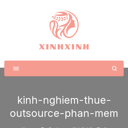
XinhXinh
Trang tin tức cho phái đẹp
kinh-nghiem-thue-
outsource-phan-mem