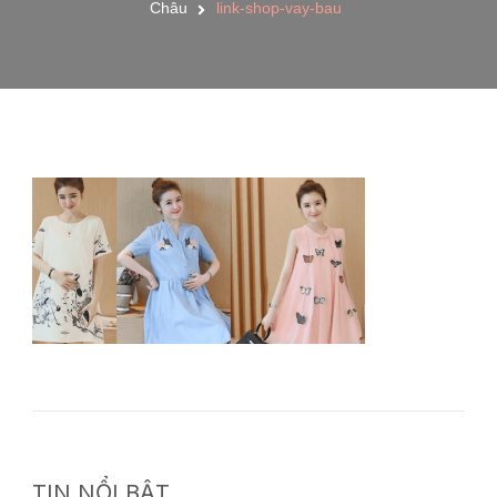
Châu
link-shop-vay-bau
TIN NỔI BẬT