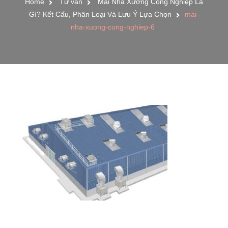
Home
Tư vấn
Mái Nhà Xưởng Công Nghiệp Lầ
Gì? Kết Cấu, Phân Loại Và Lưu Ý Lựa Chọn
mai-
nha-xuong-cong-nghiep-6