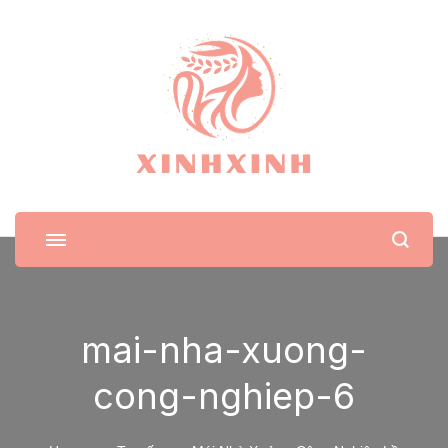
XinhXinh
Trang tin tức cho phái đẹp
mai-nha-xuong-
cong-nghiep-6