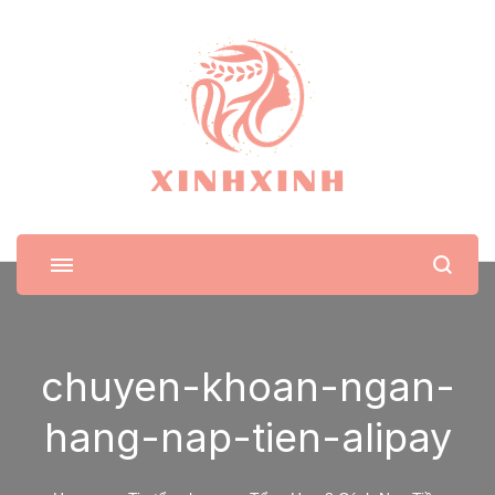
XinhXinh
Trang tin tức cho phái đẹp
chuyen-khoan-ngan-
hang-nap-tien-alipay