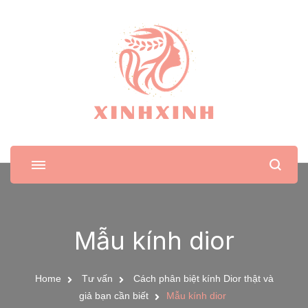
XinhXinh
Trang tin tức cho phái đẹp
Mẫu kính dior
Home
Tư vấn
Cách phân biệt kính Dior thật và
giả bạn cần biết
Mẫu kính dior