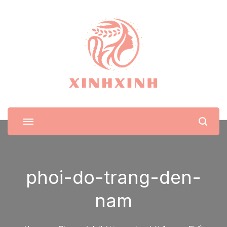
XinhXinh
Trang tin tức cho phái đẹp
phoi-do-trang-den-
nam