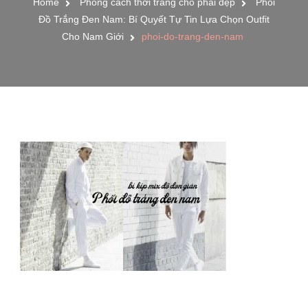
Home
Phong cách thời trang cho phái đẹp
Phối
Đồ Trắng Đen Nam: Bí Quyết Tự Tin Lựa Chọn Outfit
Cho Nam Giới
phoi-do-trang-den-nam