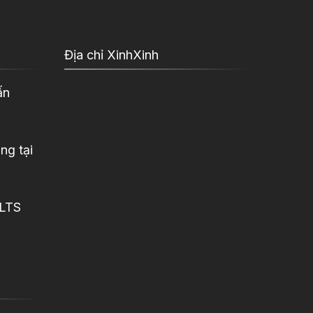
Địa chỉ XinhXinh
ấn
ng tại
ELTS