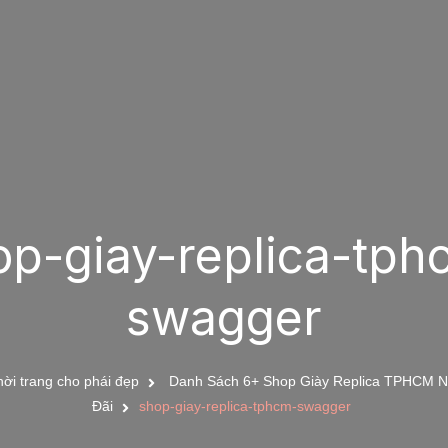
op-giay-replica-tph
swagger
ời trang cho phái đẹp
Danh Sách 6+ Shop Giày Replica TPHCM Nổ
Đãi
shop-giay-replica-tphcm-swagger