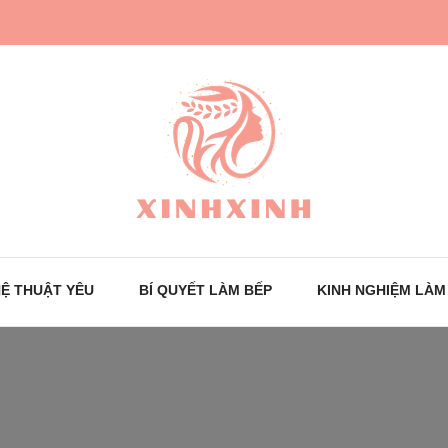
Trang tin tức cho phái đẹp
XinhXinh
Ệ THUẬT YÊU
BÍ QUYẾT LÀM BẾP
KINH NGHIỆM LÀM