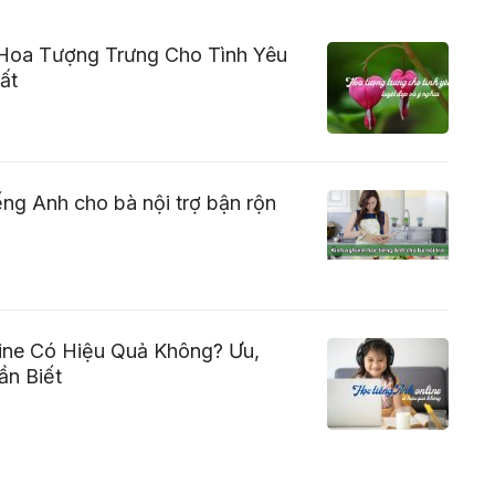
 Hoa Tượng Trưng Cho Tình Yêu
ất
ếng Anh cho bà nội trợ bận rộn
ine Có Hiệu Quả Không? Ưu,
n Biết