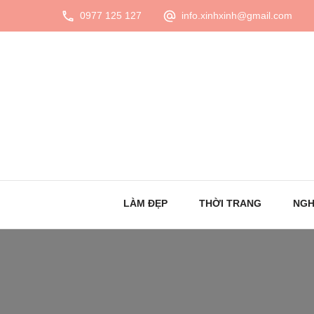
0977 125 127
info.xinhxinh@gmail.com
LÀM ĐẸP
THỜI TRANG
NGH