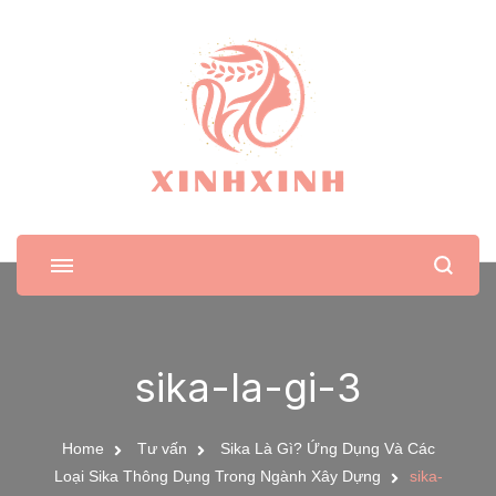
XinhXinh
Trang tin tức cho phái đẹp
sika-la-gi-3
Home
Tư vấn
Sika Là Gì? Ứng Dụng Và Các
Loại Sika Thông Dụng Trong Ngành Xây Dựng
sika-