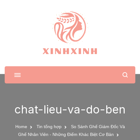
XinhXinh
Trang tin tức cho phái đẹp
chat-lieu-va-do-ben
Home
Tin tổng hợp
So Sánh Ghế Giám Đốc Và
Ghế Nhân Viên - Những Điểm Khác Biệt Cơ Bản