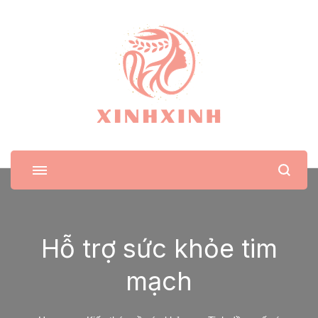
XinhXinh
Trang tin tức cho phái đẹp
Hỗ trợ sức khỏe tim
mạch