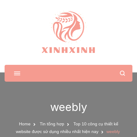
XinhXinh
Trang tin tức cho phái đẹp
weebly
Home
Tin tổng hợp
Top 10 công cụ thiết kế
website được sử dụng nhiều nhất hiện nay
weebly