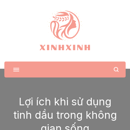
XinhXinh
Trang tin tức cho phái đẹp
Lợi ích khi sử dụng
tinh dầu trong không
gian sống