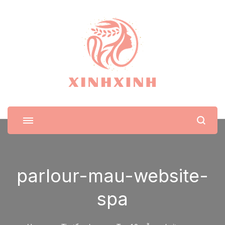
XinhXinh
Trang tin tức cho phái đẹp
parlour-mau-website-
spa