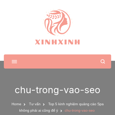
XinhXinh
Trang tin tức cho phái đẹp
chu-trong-vao-seo
Home
Tư vấn
Top 5 kinh nghiệm quảng cáo Spa
không phải ai cũng để ý
chu-trong-vao-seo