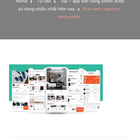
Home
Tư vấn
Top 7 app bán hàng online được
sử dụng nhiều nhất hiện nay
khai-niem-app-ban-
hang-online