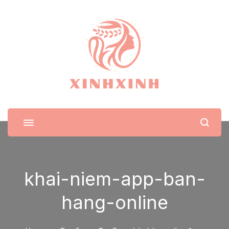
XinhXinh
Trang tin tức cho phái đẹp
khai-niem-app-ban-
hang-online