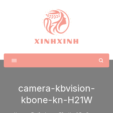
XinhXinh
Trang tin tức cho phái đẹp
camera-kbvision-
kbone-kn-H21W