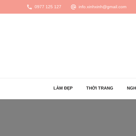
0977 125 127
info.xinhxinh@gmail.com
LÀM ĐẸP
THỜI TRANG
NGH