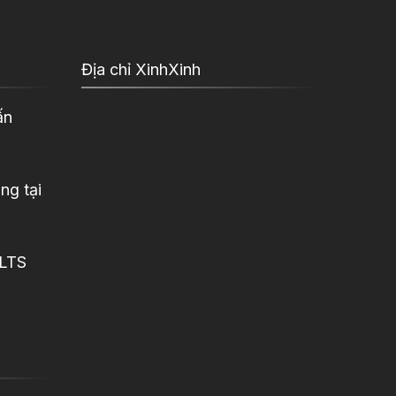
Địa chỉ XinhXinh
ấn
ng tại
ELTS