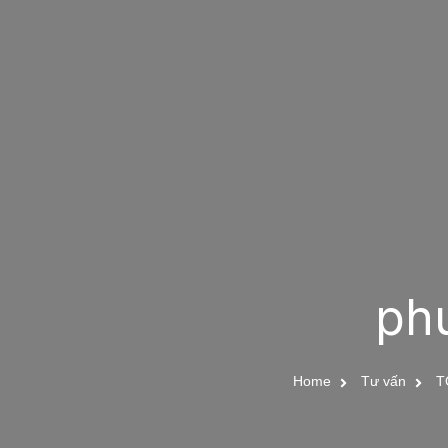
ph
Home
Tư vấn
T