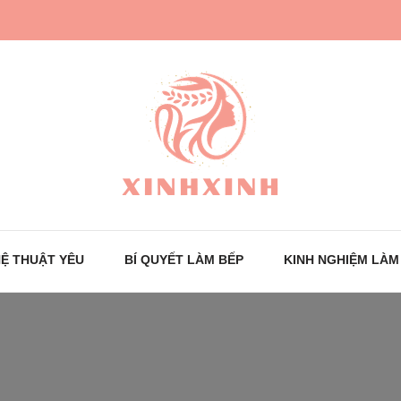
Trang tin tức cho phái đẹp
XinhXinh
Ệ THUẬT YÊU
BÍ QUYẾT LÀM BẾP
KINH NGHIỆM LÀM