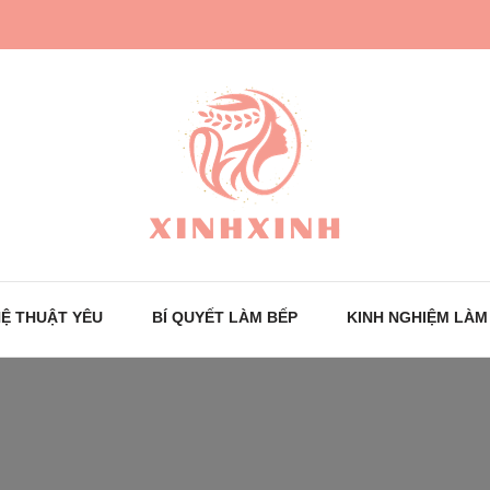
Trang tin tức cho phái đẹp
XinhXinh
Ệ THUẬT YÊU
BÍ QUYẾT LÀM BẾP
KINH NGHIỆM LÀM