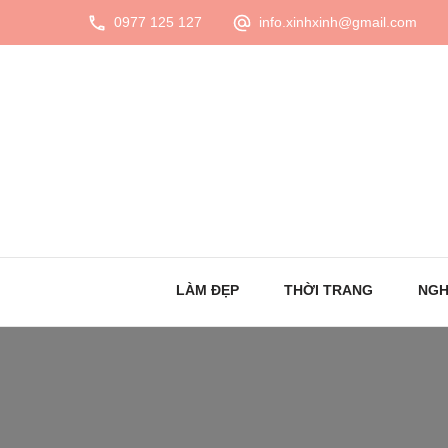
0977 125 127
info.xinhxinh@gmail.com
LÀM ĐẸP
THỜI TRANG
NGH