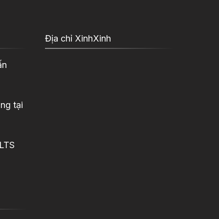
Địa chỉ XinhXinh
ấn
ng tại
ELTS