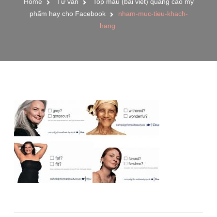
Home
Tư vấn
Top mẫu (bài viết) quảng cáo mỹ
phẩm hay cho Facebook
nham-muc-tieu-khach-
hang