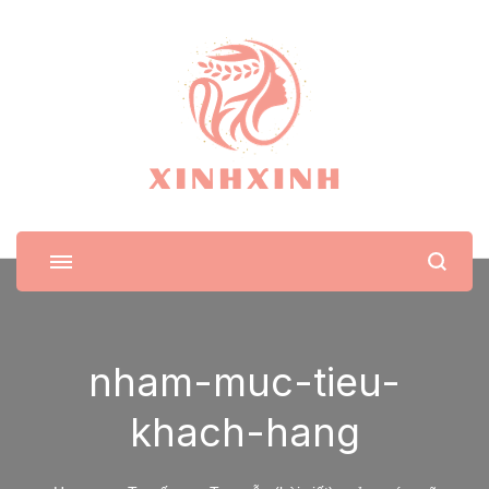
XinhXinh
Trang tin tức cho phái đẹp
nham-muc-tieu-
khach-hang