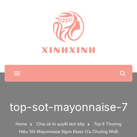
XinhXinh
Trang tin tức cho phái đẹp
top-sot-mayonnaise-7
Home
Chia sẻ bí quyết làm bếp
Top 8 Thương
Hiệu Sốt Mayonnaise Ngon Được Ưa Chuộng Nhất