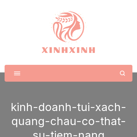
XinhXinh
Trang tin tức cho phái đẹp
kinh-doanh-tui-xach-
quang-chau-co-that-
su-tiem-nang