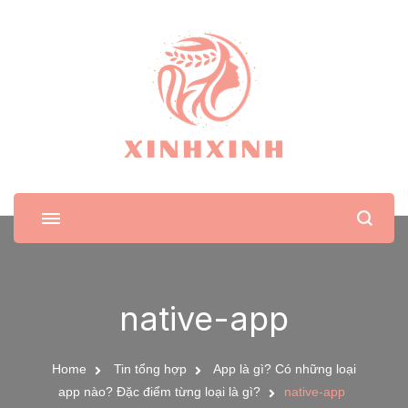
XinhXinh
Trang tin tức cho phái đẹp
native-app
Home
Tin tổng hợp
App là gì? Có những loại
app nào? Đặc điểm từng loại là gì?
native-app