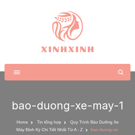
XinhXinh
Trang tin tức cho phái đẹp
bao-duong-xe-may-1
Home
Tin tổng hợp
Quy Trình Bảo Dưỡng Xe
Máy Định Kỳ Chi Tiết Nhất Từ A - Z
bao-duong-xe-