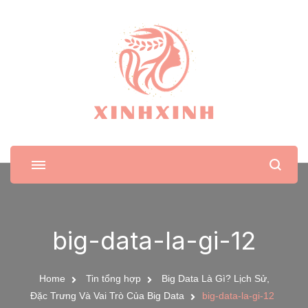
XinhXinh
Trang tin tức cho phái đẹp
big-data-la-gi-12
Home
Tin tổng hợp
Big Data Là Gì? Lịch Sử,
Đặc Trưng Và Vai Trò Của Big Data
big-data-la-gi-12