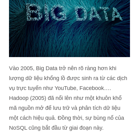
Vào 2005, Big Data trở nên rõ ràng hơn khi
lượng dữ liệu khổng lồ được sinh ra từ các dịch
vụ trực tuyến như YouTube, Facebook….
Hadoop (2005) đã nổi lên như một khuôn khổ
mã nguồn mở để lưu trữ và phân tích dữ liệu
một cách hiệu quả. Đồng thời, sự bùng nổ của
NoSQL cũng bắt đầu từ giai đoạn này.