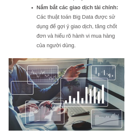
Nắm bắt các giao dịch tài chính:
Các thuật toán Big Data được sử
dụng để gợi ý giao dịch, tăng chốt
đơn và hiểu rõ hành vi mua hàng
của người dùng.