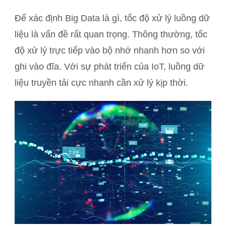
Để xác định Big Data là gì, tốc độ xử lý luồng dữ
liệu là vấn đề rất quan trọng. Thông thường, tốc
độ xử lý trực tiếp vào bộ nhớ nhanh hơn so với
ghi vào đĩa. Với sự phát triển của IoT, luồng dữ
liệu truyền tải cực nhanh cần xử lý kịp thời.