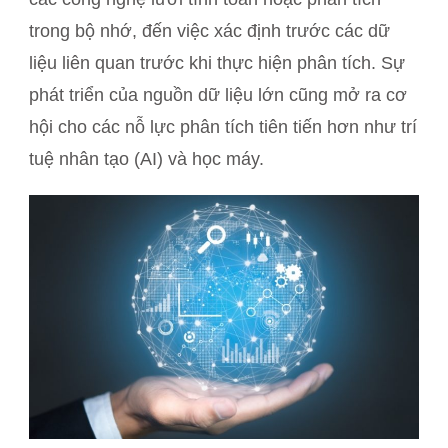
trong bộ nhớ, đến việc xác định trước các dữ
liệu liên quan trước khi thực hiện phân tích. Sự
phát triển của nguồn dữ liệu lớn cũng mở ra cơ
hội cho các nỗ lực phân tích tiên tiến hơn như trí
tuệ nhân tạo (AI) và học máy.