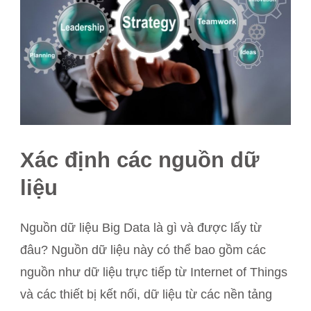
Xác định các nguồn dữ
liệu
Nguồn dữ liệu Big Data là gì và được lấy từ
đâu? Nguồn dữ liệu này có thể bao gồm các
nguồn như dữ liệu trực tiếp từ Internet of Things
và các thiết bị kết nối, dữ liệu từ các nền tảng