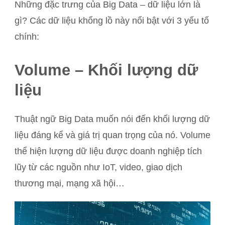
Những đặc trưng của Big Data – dữ liệu lớn là
gì? Các dữ liệu khổng lồ này nổi bật với 3 yếu tố
chính:
Volume – Khối lượng dữ
liệu
Thuật ngữ Big Data muốn nói đến khối lượng dữ
liệu đáng kể và giá trị quan trọng của nó. Volume
thể hiện lượng dữ liệu được doanh nghiệp tích
lũy từ các nguồn như IoT, video, giao dịch
thương mại, mạng xã hội…