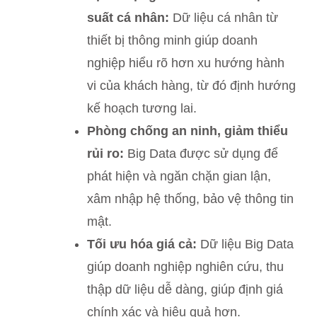
suất cá nhân:
Dữ liệu cá nhân từ
thiết bị thông minh giúp doanh
nghiệp hiểu rõ hơn xu hướng hành
vi của khách hàng, từ đó định hướng
kế hoạch tương lai.
Phòng chống an ninh, giảm thiểu
rủi ro:
Big Data được sử dụng để
phát hiện và ngăn chặn gian lận,
xâm nhập hệ thống, bảo vệ thông tin
mật.
Tối ưu hóa giá cả:
Dữ liệu Big Data
giúp doanh nghiệp nghiên cứu, thu
thập dữ liệu dễ dàng, giúp định giá
chính xác và hiệu quả hơn.