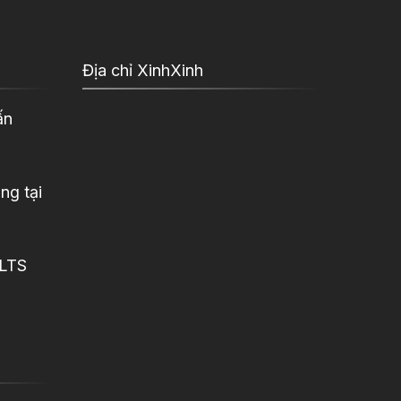
Địa chỉ XinhXinh
ấn
ng tại
ELTS