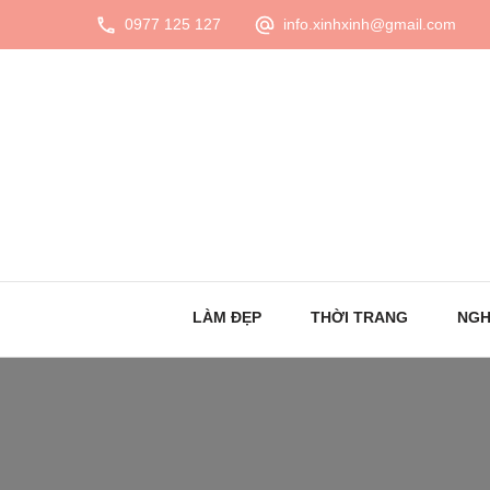
0977 125 127
info.xinhxinh@gmail.com
LÀM ĐẸP
THỜI TRANG
NGH