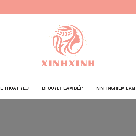
Trang tin tức cho phái đẹp
XinhXinh
Ệ THUẬT YÊU
BÍ QUYẾT LÀM BẾP
KINH NGHIỆM LÀM