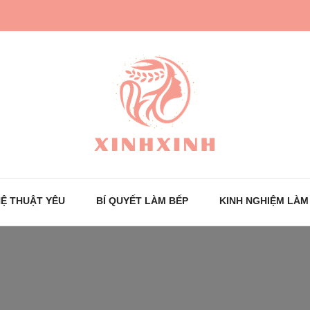
Trang tin tức cho phái đẹp
XinhXinh
Ệ THUẬT YÊU
BÍ QUYẾT LÀM BẾP
KINH NGHIỆM LÀM