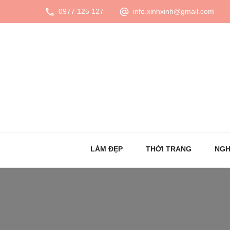
0977 125 127
info.xinhxinh@gmail.com
LÀM ĐẸP
THỜI TRANG
NGH