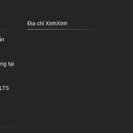
Địa chỉ XinhXinh
ấn
ng tại
ELTS