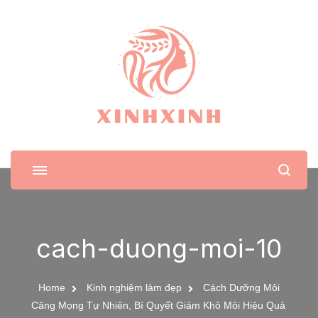
XinhXinh
Trang tin tức cho phái đẹp
cach-duong-moi-10
Home
Kinh nghiệm làm đẹp
Cách Dưỡng Môi
Căng Mọng Tự Nhiên, Bí Quyết Giảm Khô Môi Hiệu Quả