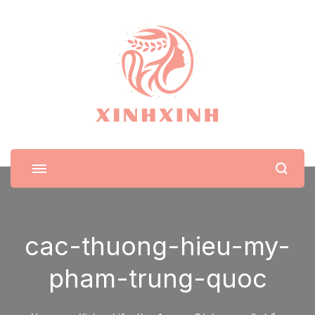
XinhXinh
Trang tin tức cho phái đẹp
cac-thuong-hieu-my-
pham-trung-quoc