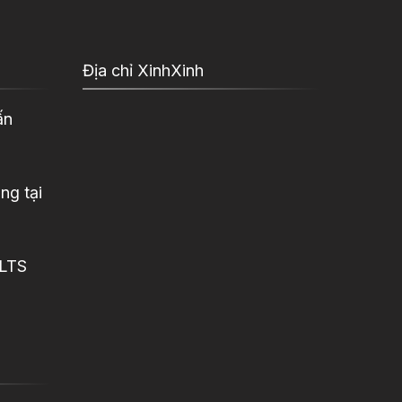
Địa chỉ XinhXinh
ấn
ng tại
ELTS