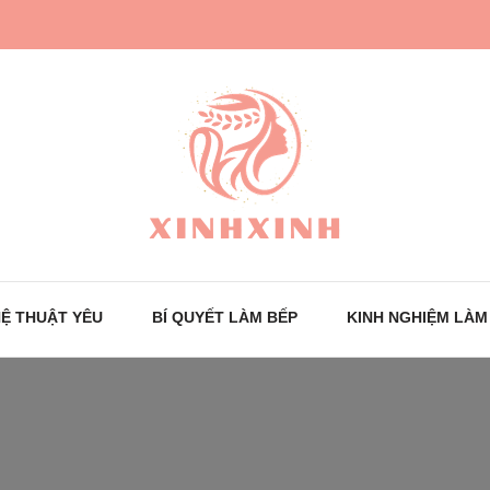
Trang tin tức cho phái đẹp
XinhXinh
Ệ THUẬT YÊU
BÍ QUYẾT LÀM BẾP
KINH NGHIỆM LÀM