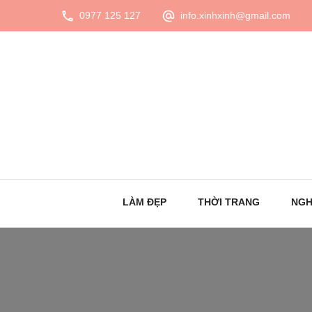
0977 125 127
info.xinhxinh@gmail.com
LÀM ĐẸP
THỜI TRANG
NGH