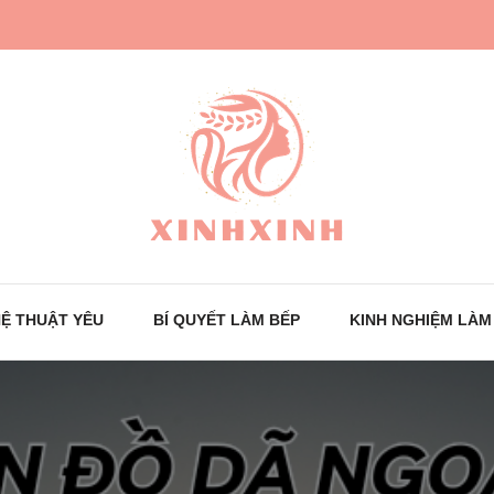
Trang tin tức cho phái đẹp
XinhXinh
Ệ THUẬT YÊU
BÍ QUYẾT LÀM BẾP
KINH NGHIỆM LÀM