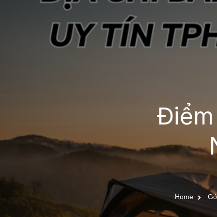
Điểm 
Home
Gó