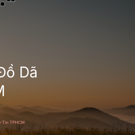
 Đồ Dã
M
Uy Tín TPHCM