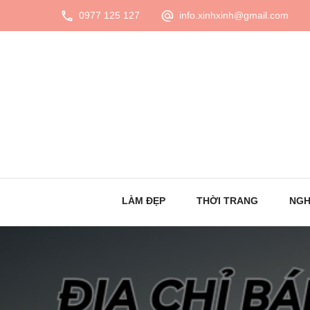
0977 125 127
info.xinhxinh@gmail.com
LÀM ĐẸP
THỜI TRANG
NGH