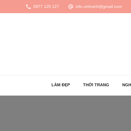
0977 125 127
info.xinhxinh@gmail.com
LÀM ĐẸP
THỜI TRANG
NGH