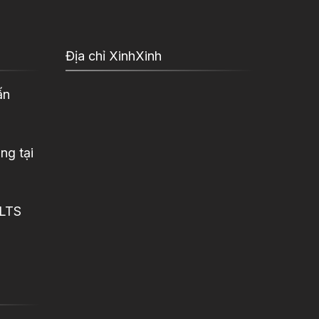
Địa chỉ XinhXinh
ấn
ng tại
ELTS