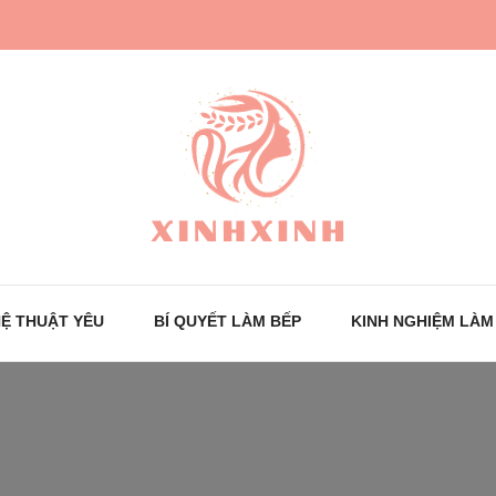
Trang tin tức cho phái đẹp
XinhXinh
Ệ THUẬT YÊU
BÍ QUYẾT LÀM BẾP
KINH NGHIỆM LÀM