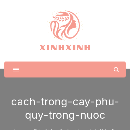
XinhXinh
Trang tin tức cho phái đẹp
cach-trong-cay-phu-
quy-trong-nuoc