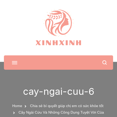
XinhXinh
Trang tin tức cho phái đẹp
cay-ngai-cuu-6
Home
Chia sẻ bí quyết giúp chị em có sức khỏe tốt
Cây Ngải Cứu Và Những Công Dụng Tuyệt Vời Của