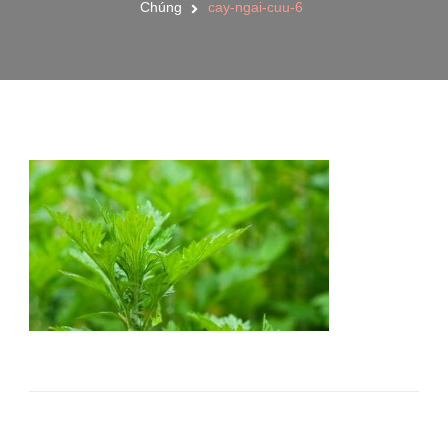
Chúng
cay-ngai-cuu-6