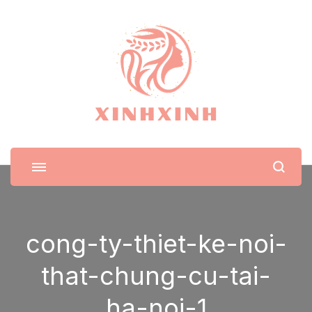
XinhXinh
Trang tin tức cho phái đẹp
cong-ty-thiet-ke-noi-
that-chung-cu-tai-
ha-noi-1