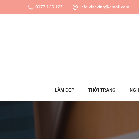
0977 125 127
info.xinhxinh@gmail.com
LÀM ĐẸP
THỜI TRANG
NGH