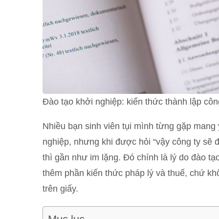
Đào tạo khởi nghiệp: kiến thức thành lập côn
Nhiều bạn sinh viên tụi mình từng gặp mang 
nghiệp, nhưng khi được hỏi “vậy công ty sẽ đă
thì gần như im lặng. Đó chính là lý do đào t
thêm phần kiến thức pháp lý và thuế, chứ kh
trên giấy.