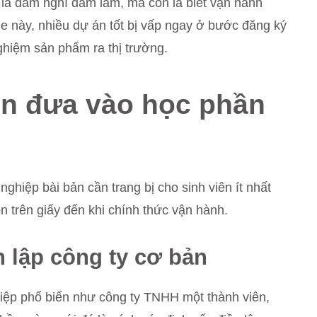
ỉ là dám nghĩ dám làm, mà còn là biết vận hành
le này, nhiều dự án tốt bị vấp ngay ở bước đăng ký
ghiệm sản phẩm ra thị trường.
n đưa vào học phần
ghiệp bài bản cần trang bị cho sinh viên ít nhất
còn trên giấy đến khi chính thức vận hành.
h lập công ty cơ bản
ghiệp phổ biến như công ty TNHH một thành viên,