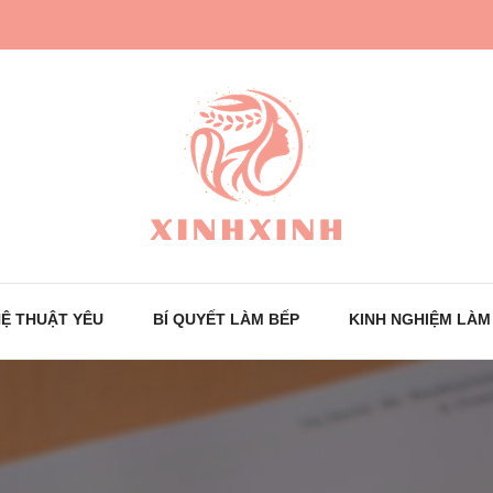
Trang tin tức cho phái đẹp
XinhXinh
Ệ THUẬT YÊU
BÍ QUYẾT LÀM BẾP
KINH NGHIỆM LÀM