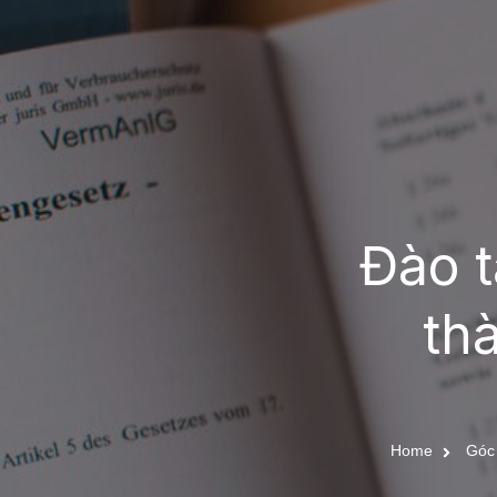
Đào t
th
Home
Góc 